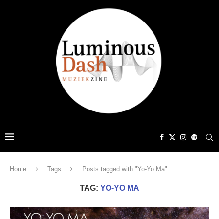
Home
Tags
Posts tagged with "Yo-Yo Ma"
TAG:
YO-YO MA