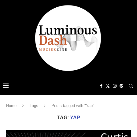
Home
Tags
Posts tagged with "Yap"
TAG:
YAP