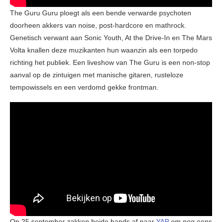
The Guru Guru ploegt als een bende verwarde psychoten
doorheen akkers van noise, post-hardcore en mathrock.
Genetisch verwant aan Sonic Youth, At the Drive-In en The Mars
Volta knallen deze muzikanten hun waanzin als een torpedo
richting het publiek. Een liveshow van The Guru is een non-stop
aanval op de zintuigen met manische gitaren, rusteloze
tempowissels en een verdomd gekke frontman.
Op 25 september zakken beide bands af naar
YAP
om nog eens