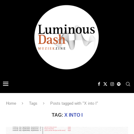
Home
Tags
Posts tagged with "X into I"
TAG:
X INTO I