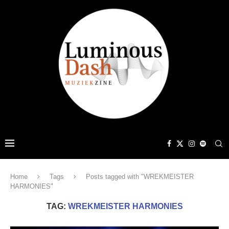
Home
Tags
Posts tagged with "WREKMEISTER
HARMONIES"
TAG:
WREKMEISTER HARMONIES