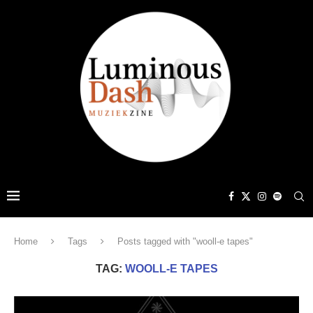
Home
Tags
Posts tagged with "wooll-e tapes"
TAG:
WOOLL-E TAPES