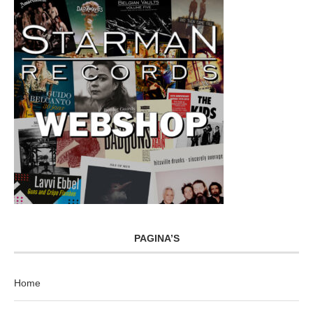
PAGINA’S
Home