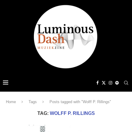
Home
Tags
Posts tagged with "Wolff P. Rillings"
TAG:
WOLFF P. RILLINGS