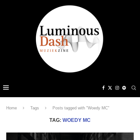
Home
Tags
Posts tagged with "Woedy MC"
TAG:
WOEDY MC