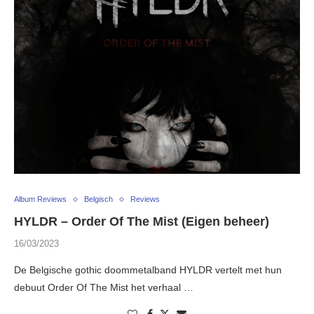
Album Reviews
Belgisch
Reviews
HYLDR – Order Of The Mist (Eigen beheer)
16/03/2023
De Belgische gothic doommetalband HYLDR vertelt met hun
debuut Order Of The Mist het verhaal …