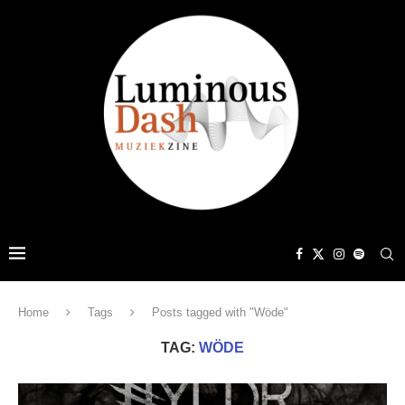
Home
Tags
Posts tagged with "Wöde"
TAG:
WÖDE