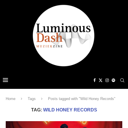
Home
Tags
Posts tagged with "Wild Honey Records"
TAG:
WILD HONEY RECORDS