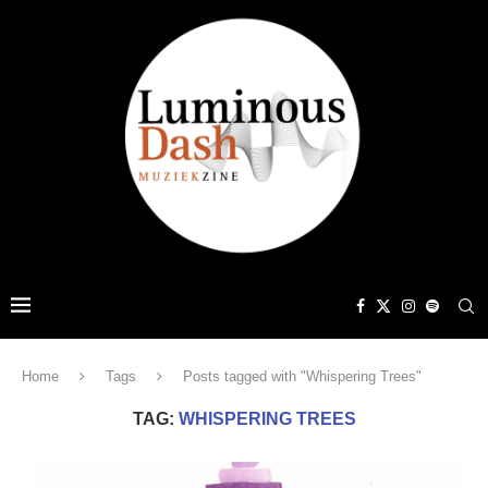
Home
Tags
Posts tagged with "Whispering Trees"
TAG:
WHISPERING TREES