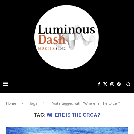
Home
Tags
Posts tagged with "Where Is The Orca?"
TAG:
WHERE IS THE ORCA?