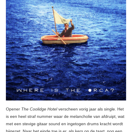
Opener
The Coolidge Hotel
verscheen vorig jaar als single. Het
is een heel straf nummer waar de melancholie van afdruipt, wat
met een stevige gitaar sound en ingetogen drums kracht wordt
bijgezet. Naar het einde toe is er, als kers op de taart, nog een