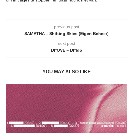
om in vakjes te stoppen, en daar hou ik niet van.
previous post
SAMATHA – Shifting Skies (Eigen Beheer)
next post
DI*OVE – DI*Ido
YOU MAY ALSO LIKE