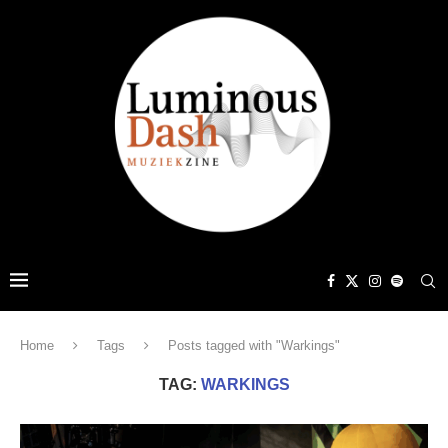
Home
Tags
Posts tagged with "Warkings"
TAG:
WARKINGS