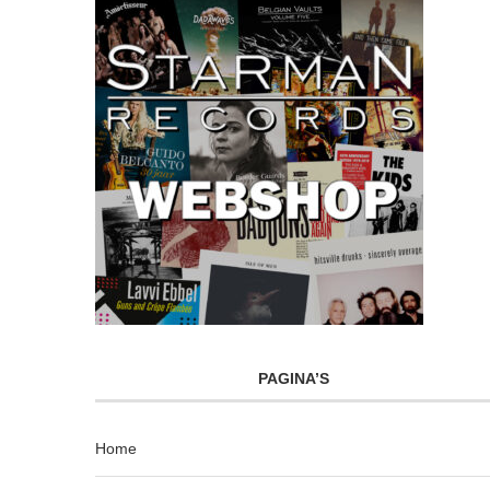
PAGINA’S
Home