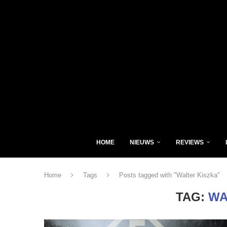
HOME
NIEUWS
REVIEWS
Home
Tags
Posts tagged with "Walter Kiszka"
TAG:
WA