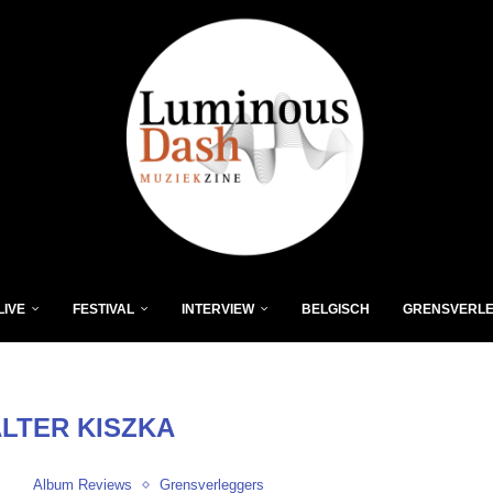
LIVE
FESTIVAL
INTERVIEW
BELGISCH
GRENSVERL
LTER KISZKA
Album Reviews
Grensverleggers