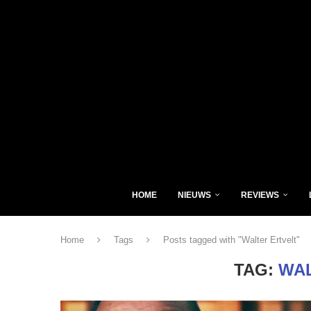
HOME
NIEUWS
REVIEWS
Home
Tags
Posts tagged with "Walter Ertvelt"
TAG:
WAL