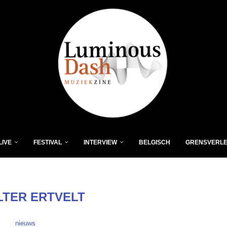
LIVE
FESTIVAL
INTERVIEW
BELGISCH
GRENSVERL
TER ERTVELT
nieuws