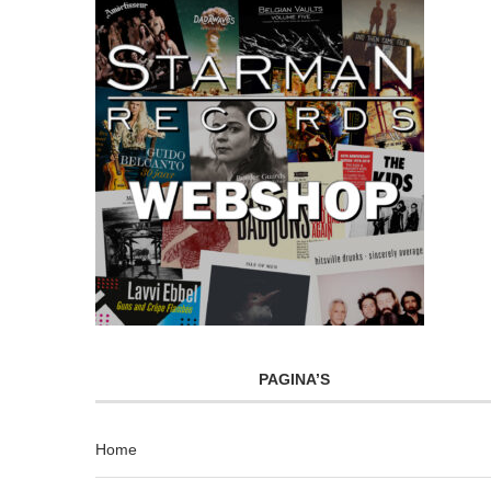
PAGINA’S
Home