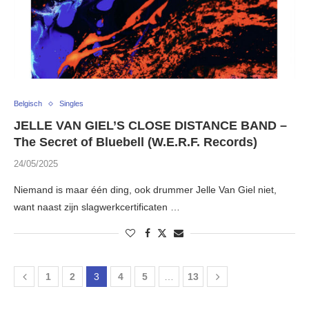
Belgisch
Singles
JELLE VAN GIEL’S CLOSE DISTANCE BAND –
The Secret of Bluebell (W.E.R.F. Records)
24/05/2025
Niemand is maar één ding, ook drummer Jelle Van Giel niet,
want naast zijn slagwerkcertificaten …
1
2
3
4
5
…
13