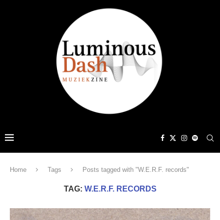
Home
Tags
Posts tagged with "W.E.R.F. records"
TAG:
W.E.R.F. RECORDS