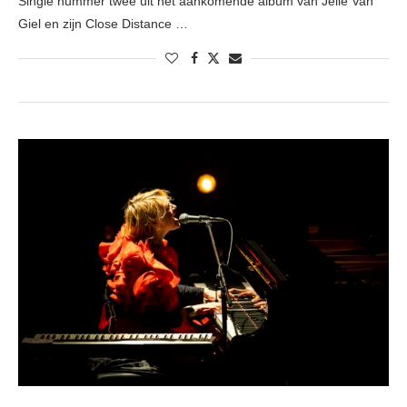
Single nummer twee uit het aankomende album van Jelle Van
Giel en zijn Close Distance …