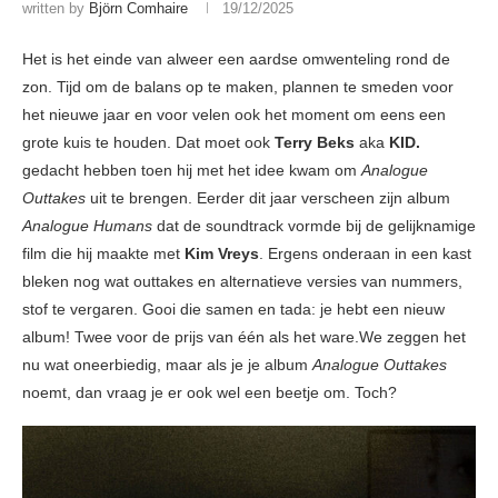
written by
Björn Comhaire
19/12/2025
Het is het einde van alweer een aardse omwenteling rond de
zon. Tijd om de balans op te maken, plannen te smeden voor
het nieuwe jaar en voor velen ook het moment om eens een
grote kuis te houden. Dat moet ook
Terry Beks
aka
KID.
gedacht hebben toen hij met het idee kwam om
Analogue
Outtakes
uit te brengen. Eerder dit jaar verscheen zijn album
Analogue Humans
dat de soundtrack vormde bij de gelijknamige
film die hij maakte met
Kim Vreys
. Ergens onderaan in een kast
bleken nog wat outtakes en alternatieve versies van nummers,
stof te vergaren. Gooi die samen en tada: je hebt een nieuw
album! Twee voor de prijs van één als het ware.We zeggen het
nu wat oneerbiedig, maar als je je album
Analogue Outtakes
noemt, dan vraag je er ook wel een beetje om. Toch?