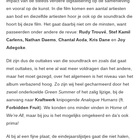
impact van de steeds verdere digitalisering op de samenleving
en vooral op de kunst. In die film komen een aantal artiesten
aan bod en diezelfde artiesten hoor je ook op de soundtrack die
hoort bij deze film. Het gaat daarbij niet om de minsten, want
passeerden onder andere de revue:
Rudy Trouvé
,
Stef Kamil
Carlens,
Nathan Daems
,
Chantal Acda
,
Kris Dane
en
Joy
Adegoke
.
Dit zijn dus de outtakes van die soundtrack en zoals dat gaat
met outtakes, is het ene al wat meer voldragen dan het andere,
maar het moet gezegd, over het algemeen is het niveau van het
album verbazend hoog. Zo zijn wij heel gecharmeerd door het
zwoel onderkoelde
Green Summer
of het zalig lijzige, bij de
aanvang naar
Kraftwerk
knipogende
Analogue Humans
(ft.
Forbidden Fruit
). We konden ons minder vinden in
Home
of
We’re All
, maar bij jou is het mogelijks omgekeerd en da’s ook
prima!
Al bij al een fijne plaat; de eindejaarslijstjes gaat die niet halen,