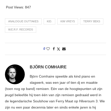
Post Views:
847
ANALOGUE OUTTAKES
KID.
KIM VREYS
TERRY BEKS
W.E.R.F. RECORDS
0
BJÖRN COMHAIRE
Björn Comhaire speelde als kind piano en
slagwerk, was een jaar of tien dj en maakte
(toen nog op band) remixen. Eén van de hoogtepunten uit zijn
jeugd beleefde hij toen één van zijn remixen gedraaid werd in
de legendarische Soulshow van Ferry Maat op Hilversum 3. We
zijn nu een paar decennia later en sinds enkele jaren is hij