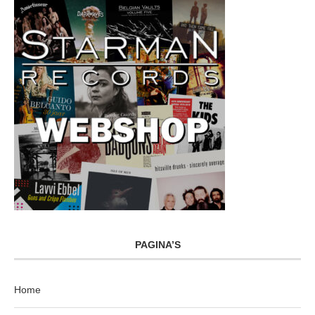
PAGINA’S
Home