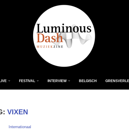
LIVE
FESTIVAL
INTERVIEW
BELGISCH
GRENSVERL
G:
VIXEN
Internationaal