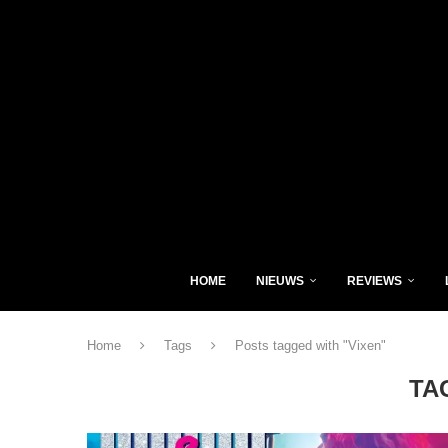
HOME
NIEUWS
REVIEWS
Home
Tags
Posts tagged with "Vixen"
TA