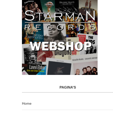
PAGINA’S
Home