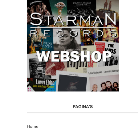
PAGINA’S
Home