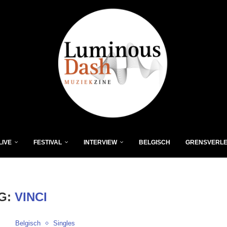
LIVE
FESTIVAL
INTERVIEW
BELGISCH
GRENSVERL
G:
VINCI
Belgisch
Singles