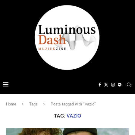
Home
Tags
Posts tagged with "Vazio"
TAG:
VAZIO