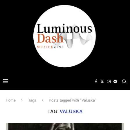
Home
Tags
Posts tagged with "Valuska"
TAG:
VALUSKA