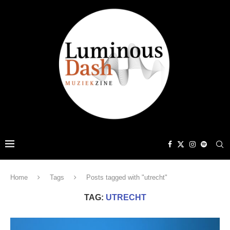
Home
Tags
Posts tagged with "utrecht"
TAG:
UTRECHT