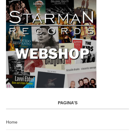
PAGINA’S
Home