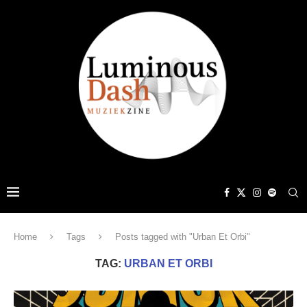
Home
Tags
Posts tagged with "Urban Et Orbi"
TAG:
URBAN ET ORBI