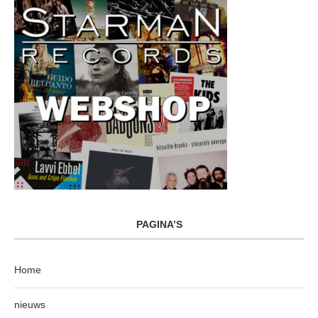
PAGINA’S
Home
nieuws