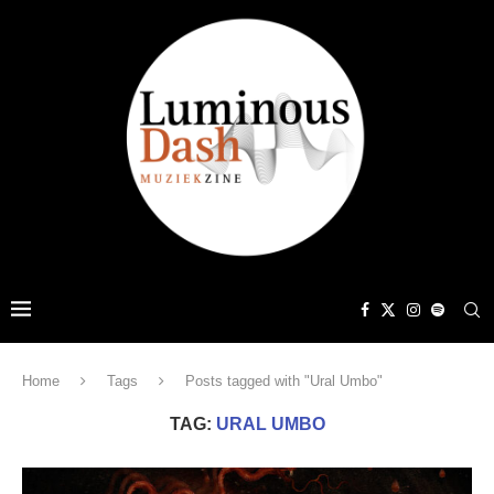
Home
Tags
Posts tagged with "Ural Umbo"
TAG:
URAL UMBO