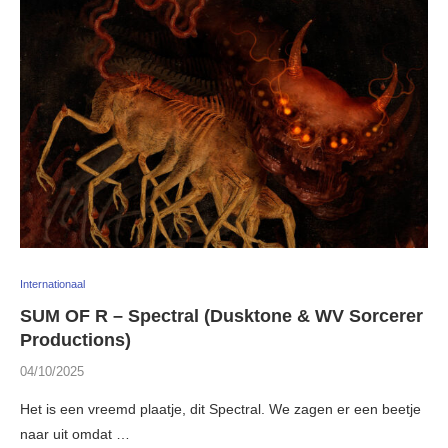
Internationaal
SUM OF R – Spectral (Dusktone & WV Sorcerer
Productions)
04/10/2025
Het is een vreemd plaatje, dit Spectral. We zagen er een beetje
naar uit omdat …