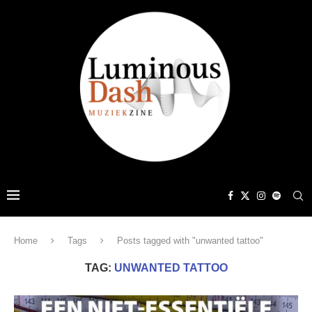
Home
Tags
Posts tagged with "unwanted tattoo"
TAG:
UNWANTED TATTOO