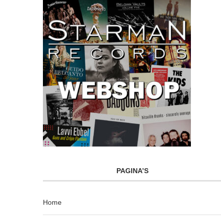
PAGINA’S
Home