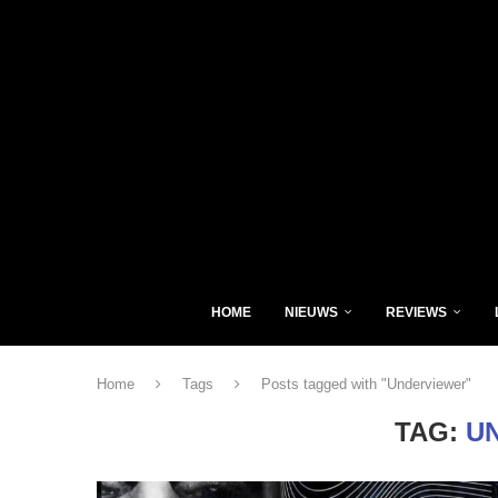
HOME
NIEUWS
REVIEWS
Home
Tags
Posts tagged with "Underviewer"
TAG:
U