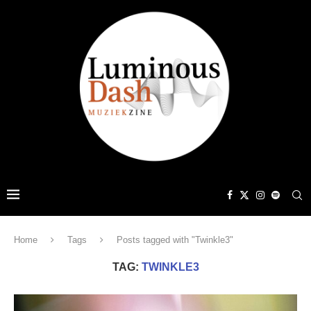
Home
Tags
Posts tagged with "Twinkle3"
TAG:
TWINKLE3