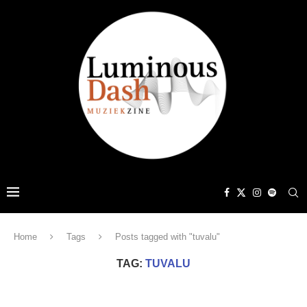
Home
Tags
Posts tagged with "tuvalu"
TAG:
TUVALU