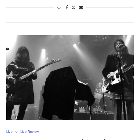
Live
Live Review