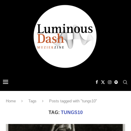
Home
Tags
Posts tagged with "tungs10"
TAG:
TUNGS10