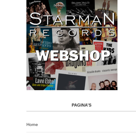
PAGINA’S
Home