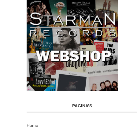
PAGINA’S
Home