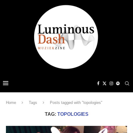
Home
Tags
Posts tagged with "topologies"
TAG:
TOPOLOGIES