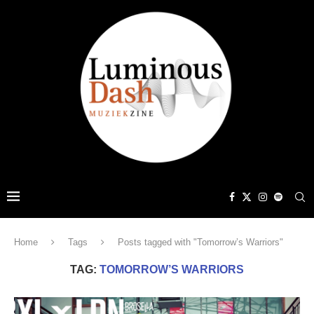
Home
Tags
Posts tagged with "Tomorrow’s Warriors"
TAG:
TOMORROW’S WARRIORS