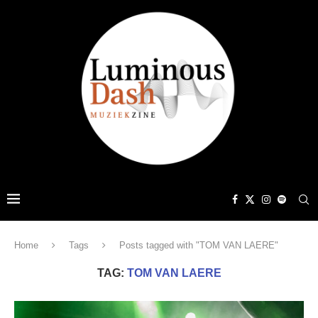
Home
Tags
Posts tagged with "TOM VAN LAERE"
TAG:
TOM VAN LAERE