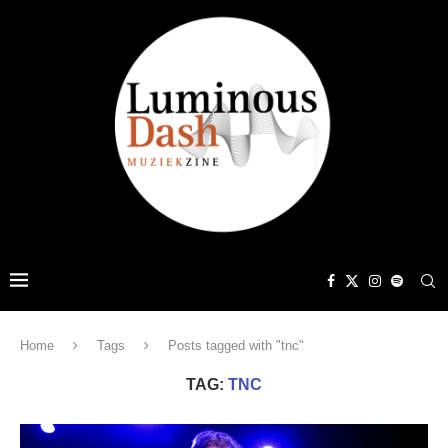
Home
Tags
Posts tagged with "tnc"
TAG:
TNC