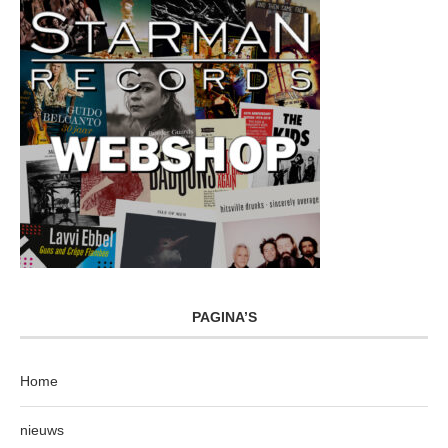
PAGINA’S
Home
nieuws