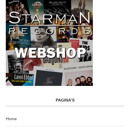
PAGINA’S
Home