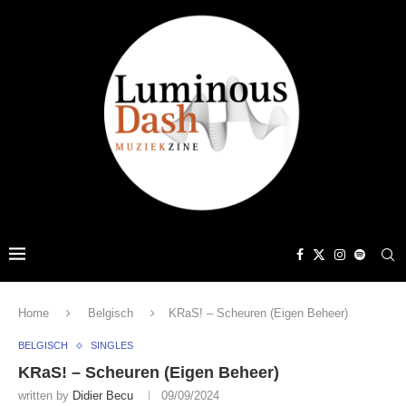
Home
Belgisch
KRaS! – Scheuren (Eigen Beheer)
BELGISCH
SINGLES
KRaS! – Scheuren (Eigen Beheer)
written by
Didier Becu
09/09/2024