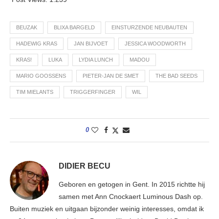
BEUZAK
BLIXA BARGELD
EINSTURZENDE NEUBAUTEN
HADEWIG KRAS
JAN BIJVOET
JESSICA WOODWORTH
KRAS!
LUKA
LYDIA LUNCH
MADOU
MARIO GOOSSENS
PIETER-JAN DE SMET
THE BAD SEEDS
TIM MIELANTS
TRIGGERFINGER
WIL
0
DIDIER BECU
Geboren en getogen in Gent. In 2015 richtte hij
samen met Ann Cnockaert Luminous Dash op.
Buiten muziek en uitgaan bijzonder weinig interesses, omdat ik