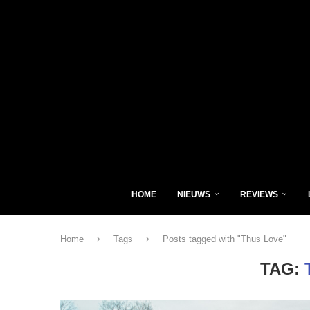
HOME
NIEUWS
REVIEWS
Home
Tags
Posts tagged with "Thus Love"
TAG: