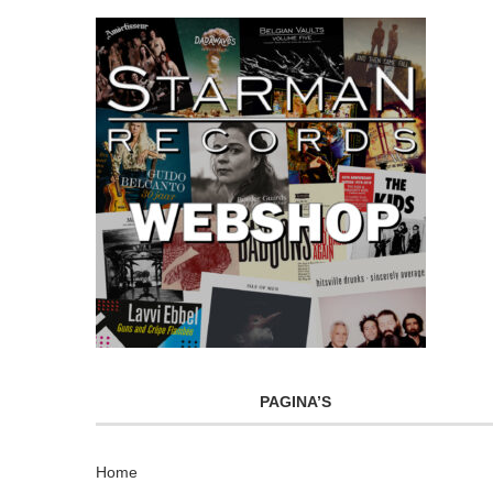
PAGINA’S
Home