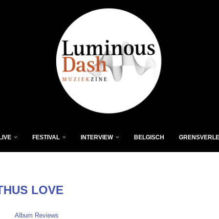
LIVE
FESTIVAL
INTERVIEW
BELGISCH
GRENSVERL
THUS LOVE
Album Reviews