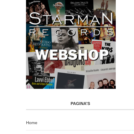
PAGINA’S
Home