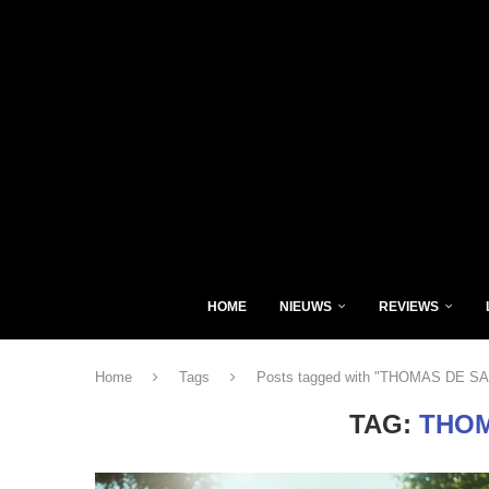
HOME
NIEUWS
REVIEWS
Home
Tags
Posts tagged with "THOMAS DE S
TAG:
THOM