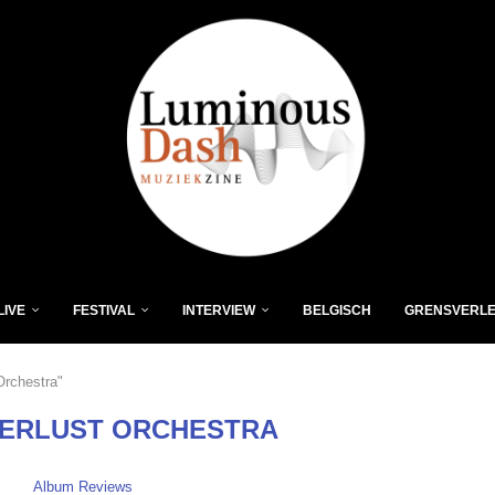
LIVE
FESTIVAL
INTERVIEW
BELGISCH
GRENSVERL
Orchestra"
ERLUST ORCHESTRA
Album Reviews