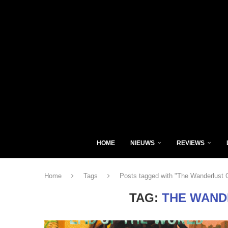
HOME
NIEUWS
REVIEWS
Home
Tags
Posts tagged with "The Wanderlust 
TAG:
THE WAND