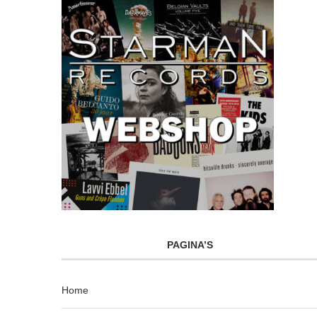
PAGINA’S
Home