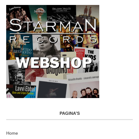
PAGINA’S
Home