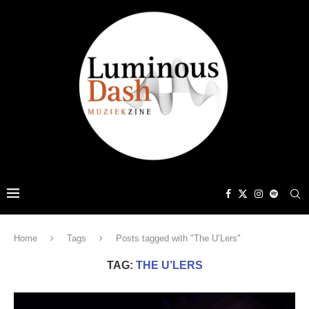
Home
Tags
Posts tagged with "The U’Lers"
TAG:
THE U’LERS