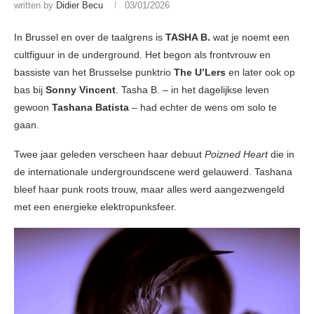
written by
Didier Becu
03/01/2026
In Brussel en over de taalgrens is
TASHA B.
wat je noemt een
cultfiguur in de underground. Het begon als frontvrouw en
bassiste van het Brusselse punktrio
The U’Lers
en later ook op
bas bij
Sonny Vincent
. Tasha B. – in het dagelijkse leven
gewoon
Tashana Batista
– had echter de wens om solo te
gaan.
Twee jaar geleden verscheen haar debuut
Poizned Heart
die in
de internationale undergroundscene werd gelauwerd. Tashana
bleef haar punk roots trouw, maar alles werd aangezwengeld
met een energieke elektropunksfeer.