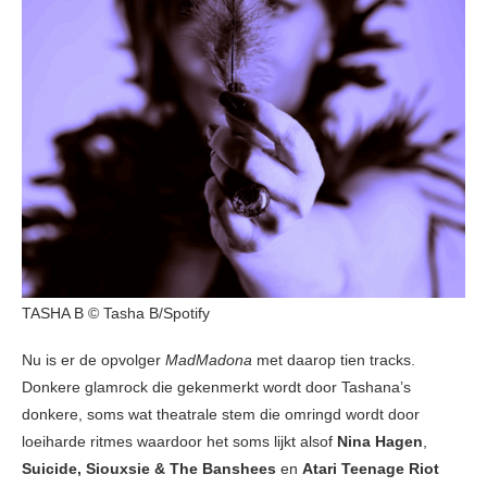
TASHA B © Tasha B/Spotify
Nu is er de opvolger
MadMadona
met daarop tien tracks.
Donkere glamrock die gekenmerkt wordt door Tashana’s
donkere, soms wat theatrale stem die omringd wordt door
loeiharde ritmes waardoor het soms lijkt alsof
Nina Hagen
,
Suicide,
Siouxsie & The Banshees
en
Atari Teenage Riot