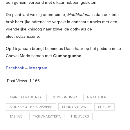
een geheim verbond met elkaar hebben gesloten.
De plaat laat weinig ademruimte,
MadMadona
is dan ook één
brok heerlijke adrenaline verpakt in dansbare tracks met een
vriendelijke knipoog naar zowel de goth- als de
electroclashscene.
Op 15 januari brengt Luminous Dash haar op het podium in Le
Cheval Marin samen met
Gumbogumbo
.
Facebook
–
Instagram
Post Views:
1.166
ATARI TEENAGE RIOT
GUMBOGUMBO
NINA HAGEN
SIOUXSIE & THE BANSHEES
SONNY VINCENT
SUICIDE
TASHA B.
TASHANA BATISTA
THE U'LERS