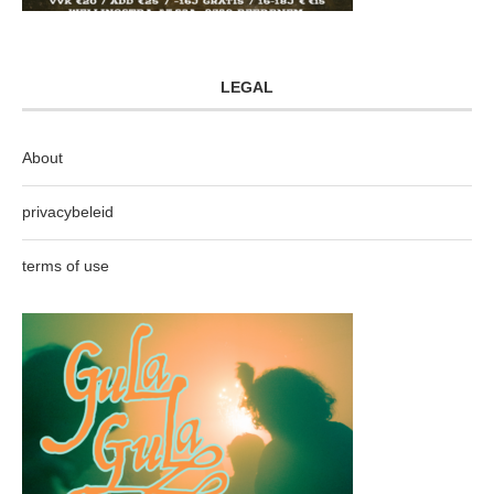
LEGAL
About
privacybeleid
terms of use