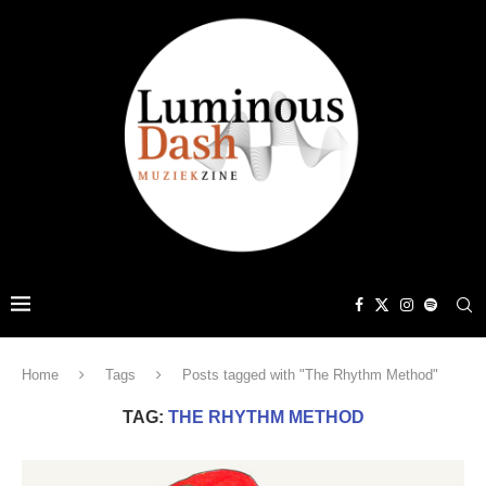
Home
Tags
Posts tagged with "The Rhythm Method"
TAG:
THE RHYTHM METHOD