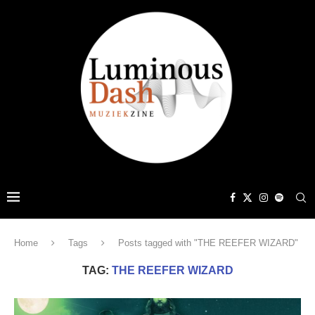
Home
Tags
Posts tagged with "THE REEFER WIZARD"
TAG:
THE REEFER WIZARD