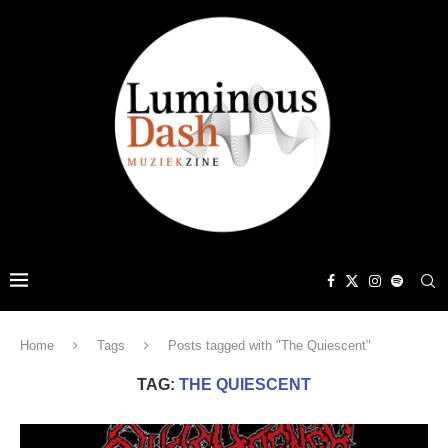
Home
Tags
Posts tagged with "The Quiescent"
TAG:
THE QUIESCENT