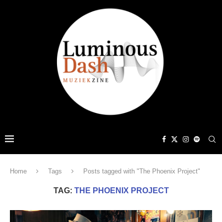
Home
Tags
Posts tagged with "The Phoenix Project"
TAG:
THE PHOENIX PROJECT