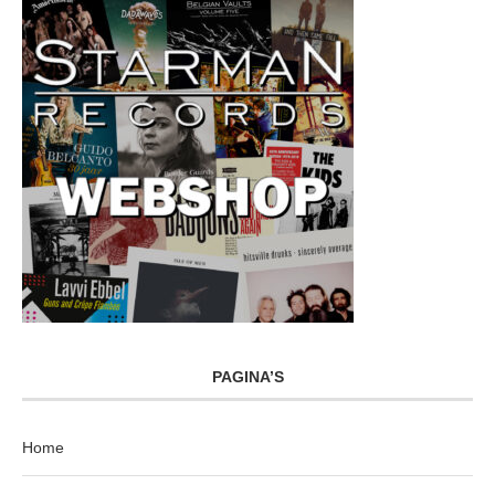
PAGINA’S
Home