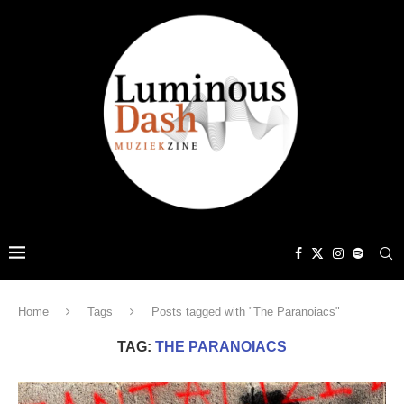
Home
Tags
Posts tagged with "The Paranoiacs"
TAG:
THE PARANOIACS