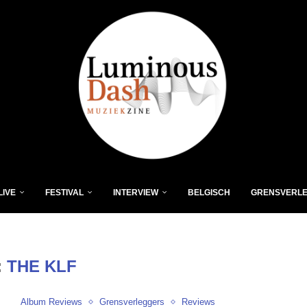
LIVE
FESTIVAL
INTERVIEW
BELGISCH
GRENSVERL
:
THE KLF
Album Reviews
Grensverleggers
Reviews