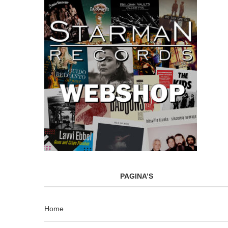
PAGINA’S
Home