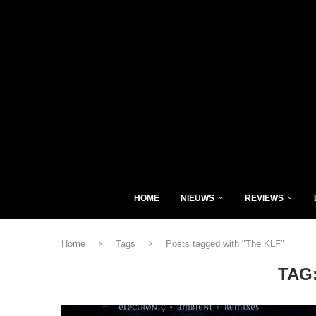
HOME
NIEUWS
REVIEWS
Home
Tags
Posts tagged with "The KLF"
TAG